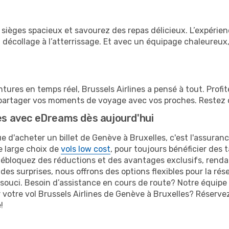
ièges spacieux et savourez des repas délicieux. L’expérienc
écollage à l’atterrissage. Et avec un équipage chaleureux,
tures en temps réel, Brussels Airlines a pensé à tout. Profi
u partager vos moments de voyage avec vos proches. Restez c
nes avec eDreams dès aujourd'hui
e d'acheter un billet de Genève à Bruxelles, c'est l'assuran
re large choix de
vols low cost
, pour toujours bénéficier des t
débloquez des réductions et des avantages exclusifs, rend
 des surprises, nous offrons des options flexibles pour la rés
ouci. Besoin d’assistance en cours de route? Notre équipe 
r votre vol Brussels Airlines de Genève à Bruxelles? Réserv
!