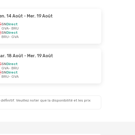
en. 14 Août
- Mer. 19 Août
SN
Direct
GVA
- BRU
SN
Direct
BRU
- GVA
ar. 18 Août
- Mer. 19 Août
SN
Direct
GVA
- BRU
SN
Direct
BRU
- GVA
initif. Veuillez noter que la disponibilité et les prix