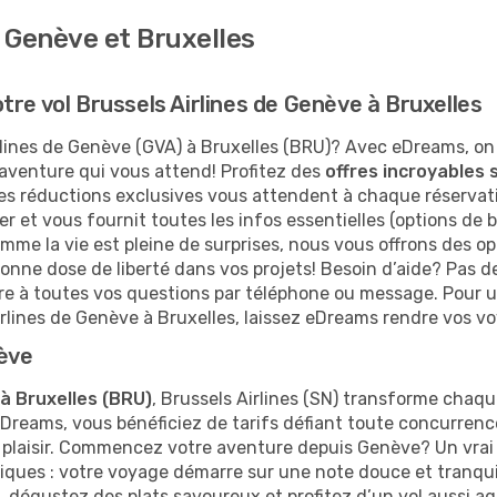
e Genève et Bruxelles
re vol Brussels Airlines de Genève à Bruxelles
lines de Genève (GVA) à Bruxelles (BRU)? Avec eDreams, on
l’aventure qui vous attend! Profitez des
offres incroyables s
s réductions exclusives vous attendent à chaque réservatio
iser et vous fournit toutes les infos essentielles (options de
omme la vie est pleine de surprises, nous vous offrons des op
bonne dose de liberté dans vos projets! Besoin d’aide? Pas d
dre à toutes vos questions par téléphone ou message. Pour 
rlines de Genève à Bruxelles, laissez eDreams rendre vos vo
ève
à Bruxelles (BRU)
, Brussels Airlines (SN) transforme cha
eDreams, vous bénéficiez de tarifs défiant toute concurrence 
i plaisir. Commencez votre aventure depuis Genève? Un vrai 
iques : votre voyage démarre sur une note douce et tranquill
dégustez des plats savoureux et profitez d’un vol aussi ag