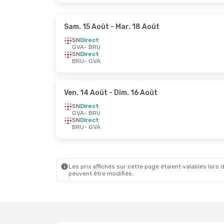
Sam. 15 Août
- Mar. 18 Août
SN
Direct
GVA
- BRU
SN
Direct
BRU
- GVA
Ven. 14 Août
- Dim. 16 Août
SN
Direct
GVA
- BRU
SN
Direct
BRU
- GVA
Les prix affichés sur cette page étaient valables lors d
peuvent être modifiés.