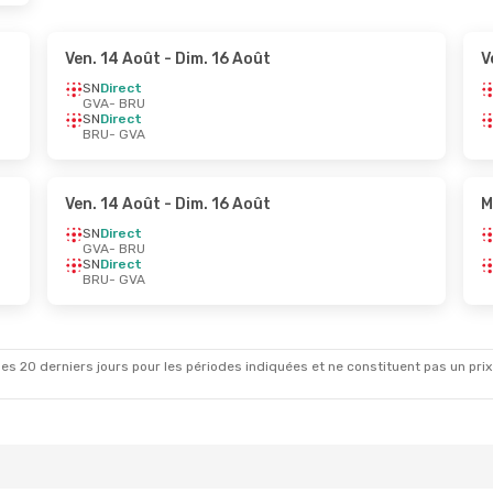
Ven. 14 Août
- Dim. 16 Août
V
SN
Direct
GVA
- BRU
SN
Direct
BRU
- GVA
Ven. 14 Août
- Dim. 16 Août
M
SN
Direct
GVA
- BRU
SN
Direct
BRU
- GVA
es 20 derniers jours pour les périodes indiquées et ne constituent pas un prix déf