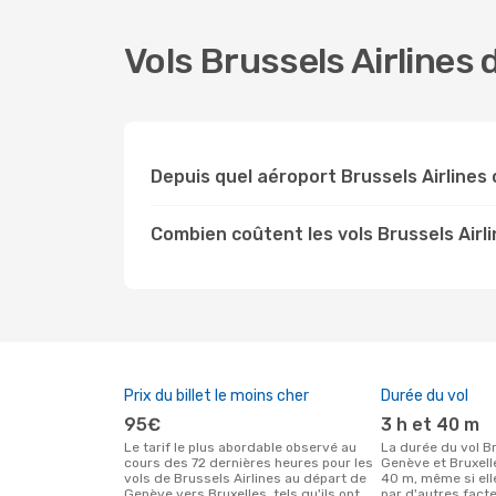
Vols Brussels Airlines
Depuis quel aéroport Brussels Airlines
Combien coûtent les vols Brussels Airl
Prix du billet le moins cher
Durée du vol
95€
3 h et 40 m
Le tarif le plus abordable observé au
La durée du vol Brussels Airlines entre
cours des 72 dernières heures pour les
Genève et Bruxelle
vols de Brussels Airlines au départ de
40 m, même si ell
Genève vers Bruxelles, tels qu'ils ont
par d'autres facte