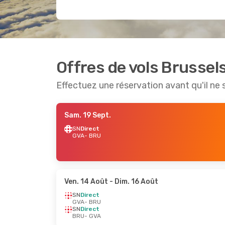
Offres de vols Brussels
Effectuez une réservation avant qu'il ne 
Sam. 19 Sept.
SN
Direct
GVA
- BRU
Ven. 14 Août
- Dim. 16 Août
SN
Direct
GVA
- BRU
SN
Direct
BRU
- GVA