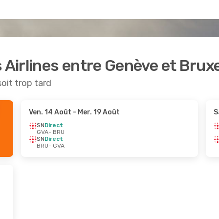
 Airlines entre Genève et Bruxe
soit trop tard
Ven. 14 Août
- Mer. 19 Août
S
SN
Direct
GVA
- BRU
SN
Direct
BRU
- GVA