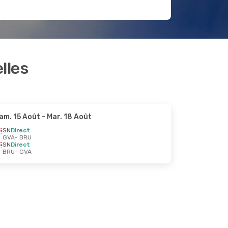
lles
am. 15 Août
- Mar. 18 Août
SN
Direct
GVA
- BRU
SN
Direct
BRU
- GVA