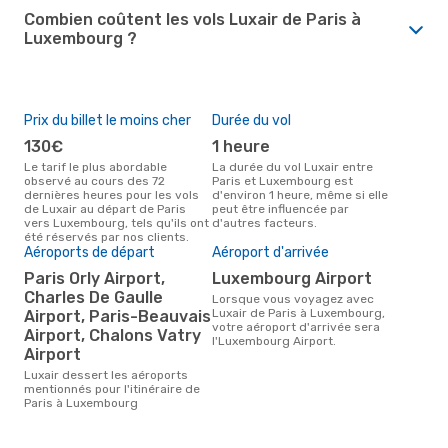
Combien coûtent les vols Luxair de Paris à
Luxembourg ?
Prix du billet le moins cher
Durée du vol
130€
1 heure
Le tarif le plus abordable
La durée du vol Luxair entre
observé au cours des 72
Paris et Luxembourg est
dernières heures pour les vols
d'environ 1 heure, même si elle
de Luxair au départ de Paris
peut être influencée par
vers Luxembourg, tels qu'ils ont
d'autres facteurs.
été réservés par nos clients.
Aéroports de départ
Aéroport d'arrivée
Paris Orly Airport,
Luxembourg Airport
Charles De Gaulle
Lorsque vous voyagez avec
Luxair de Paris à Luxembourg,
Airport, Paris-Beauvais
votre aéroport d'arrivée sera
Airport, Chalons Vatry
l'Luxembourg Airport.
Airport
Luxair dessert les aéroports
mentionnés pour l'itinéraire de
Paris à Luxembourg