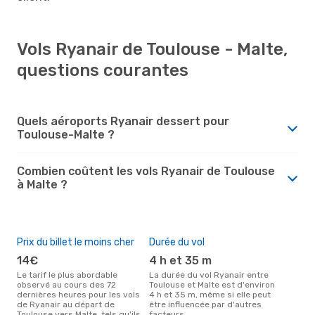
Vols Ryanair de Toulouse - Malte,
questions courantes
Quels aéroports Ryanair dessert pour
Toulouse-Malte ?
Combien coûtent les vols Ryanair de Toulouse
à Malte ?
Prix du billet le moins cher
Durée du vol
14€
4 h et 35 m
Le tarif le plus abordable
La durée du vol Ryanair entre
observé au cours des 72
Toulouse et Malte est d'environ
dernières heures pour les vols
4 h et 35 m, même si elle peut
de Ryanair au départ de
être influencée par d'autres
Toulouse vers Malte, tels qu'ils
facteurs.