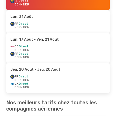
FR
Direct
BCN
- NDR
Lun. 31 Août
FR
Direct
NDR
- BCN
Lun. 17 Août
- Ven. 21 Août
3O
Direct
NDR
- BCN
FR
Direct
BCN
- NDR
Jeu. 20 Août
- Jeu. 20 Août
FR
Direct
NDR
- BCN
UX
Direct
BCN
- NDR
Nos meilleurs tarifs chez toutes les
compagnies aériennes