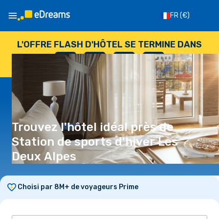
FR
(€)
L'OFFRE FLASH D'HÔTEL SE TERMINE DANS
--
:
--
:
--
:
--
JOURS
HEURES
MINUTES
SECONDES
Trouvez l'hôtel idéal près de
Station de sports d'hiver Les
Deux Alpes
Choisi par 8M+ de voyageurs Prime