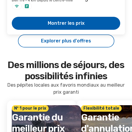
Ben Tre · 4 km depuis le centre-ville
Montrer les prix
Explorer plus d'offres
Des millions de séjours, des
possibilités infinies
Des pépites locales aux favoris mondiaux au meilleur
prix garanti
Nº 1 pour le prix
Flexibilité totale
Garantie du
Garantie
meilleur prix
d'annulatio