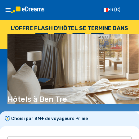
FR
(€)
L'OFFRE FLASH D'HÔTEL SE TERMINE DANS
--
:
--
:
--
:
--
JOURS
HEURES
MINUTES
SECONDES
Hôtels à Ben Tre
Choisi par 8M+ de voyageurs Prime