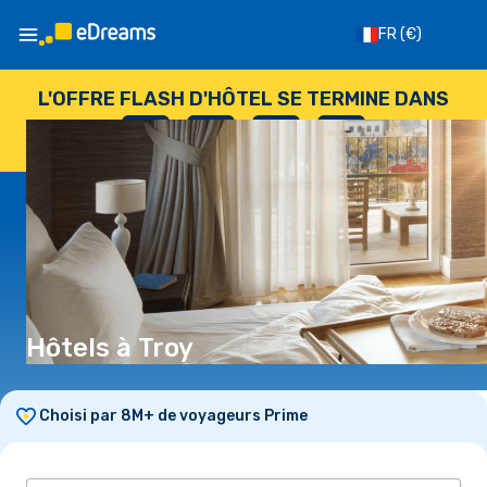
FR
(€)
L'OFFRE FLASH D'HÔTEL SE TERMINE DANS
--
:
--
:
--
:
--
JOURS
HEURES
MINUTES
SECONDES
Hôtels à Troy
Choisi par 8M+ de voyageurs Prime