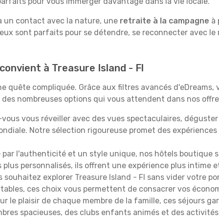
rfaits pour vous immerger davantage dans la vie locale.
 à un contact avec la nature, une
retraite à la campagne
à 
ieux sont parfaits pour se détendre, se reconnecter avec le
convient à Treasure Island - Fl
 une quête compliquée. Grâce aux filtres avancés d'eDreams,
çu des nombreuses options qui vous attendent dans nos offres
vous vous réveiller avec des vues spectaculaires, déguste
ndiale. Notre sélection rigoureuse promet des expériences
é par l'authenticité et un style unique, nos hôtels boutique 
s plus personnalisés, ils offrent une expérience plus intime 
s souhaitez explorer Treasure Island - Fl sans vider votre p
rtables, ces choix vous permettent de consacrer vos écono
r le plaisir de chaque membre de la famille, ces séjours ga
mbres spacieuses, des clubs enfants animés et des activités