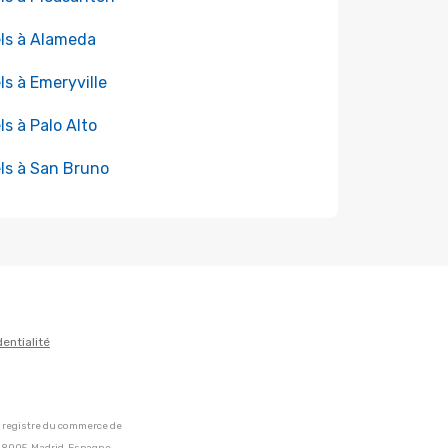
ls à Alameda
ls à Emeryville
ls à Palo Alto
ls à San Bruno
dentialité
u registre du commerce de