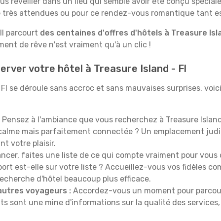
us réveiller dans un lieu qui semble avoir été conçu spécia
le très attendues ou pour ce rendez-vous romantique tant e
Il parcourt
des centaines d'offres d'hôtels à Treasure Isla
nt de rêve n'est vraiment qu'à un clic !
rver votre hôtel à Treasure Island - Fl
- Fl se déroule sans accroc et sans mauvaises surprises, voi
Pensez à l'ambiance que vous recherchez à Treasure Island
s calme mais parfaitement connectée ? Un emplacement jud
t votre plaisir.
ncer, faites une liste de ce qui compte vraiment pour vous 
port est-elle sur votre liste ? Accueillez-vous vos fidèles c
recherche d'hôtel beaucoup plus efficace.
autres voyageurs :
Accordez-vous un moment pour parcourir 
ts sont une mine d'informations sur la qualité des services, 