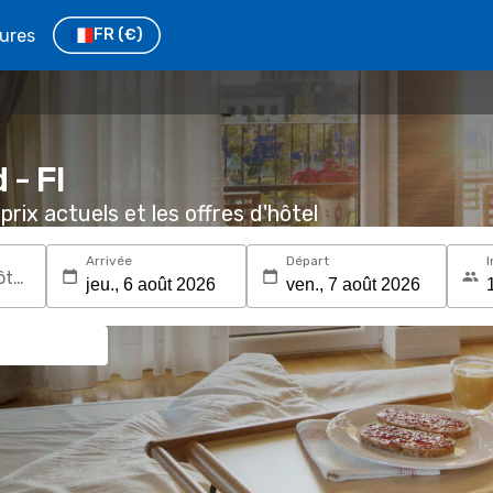
tures
FR
(€)
 - Fl
prix actuels et les offres d'hôtel
Arrivée
Départ
I
Recherchez une destination ou un hôtel