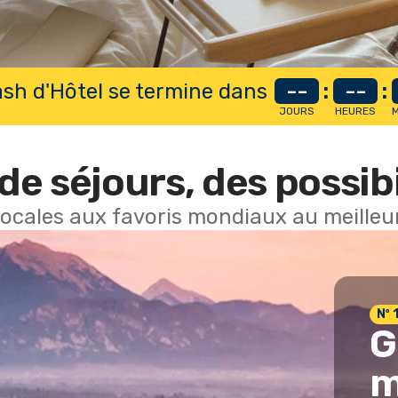
lash d'Hôtel se termine dans
--
:
--
:
JOURS
HEURES
M
de séjours, des possibi
locales aux favoris mondiaux au meilleur
Nº 
G
m