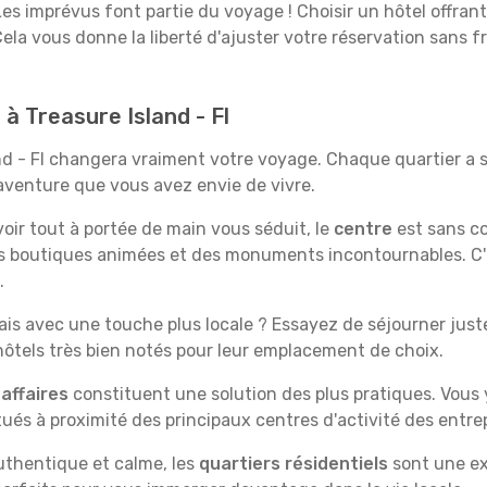
es imprévus font partie du voyage ! Choisir un hôtel offran
Cela vous donne la liberté d'ajuster votre réservation sans f
 à Treasure Island - Fl
and - Fl changera vraiment votre voyage. Chaque quartier a
'aventure que vous avez envie de vivre.
'avoir tout à portée de main vous séduit, le
centre
est sans co
s boutiques animées et des monuments incontournables. C'es
.
is avec une touche plus locale ? Essayez de séjourner juste 
tels très bien notés pour leur emplacement de choix.
affaires
constituent une solution des plus pratiques. Vous
tués à proximité des principaux centres d'activité des entrep
uthentique et calme, les
quartiers résidentiels
sont une ex