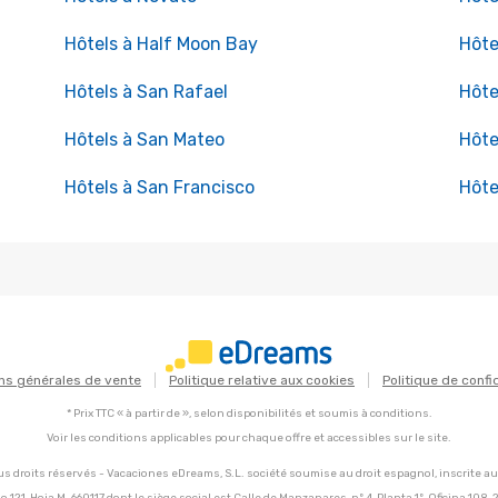
Hôtels à Half Moon Bay
Hôte
Hôtels à San Rafael
Hôte
Hôtels à San Mateo
Hôte
Hôtels à San Francisco
Hôte
ns générales de vente
Politique relative aux cookies
Politique de confi
* Prix TTC « à partir de », selon disponibilités et soumis à conditions.
Voir les conditions applicables pour chaque offre et accessibles sur le site.
s droits réservés - Vacaciones eDreams, S.L. société soumise au droit espagnol, inscrite a