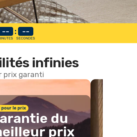
--
:
--
INUTES
SECONDES
lités infinies
 prix garanti
1 pour le prix
arantie du
eilleur prix