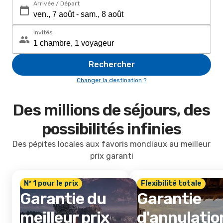
Arrivée / Départ
Invités
Rechercher
Changer la destination ?
Des millions de séjours, des
possibilités infinies
Des pépites locales aux favoris mondiaux au meilleur
prix garanti
Nº 1 pour le prix
Flexibilité totale
Garantie du
Garantie
meilleur prix
d'annulatio