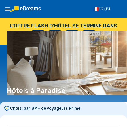
FR
(€)
L'OFFRE FLASH D'HÔTEL SE TERMINE DANS
--
:
--
:
--
:
--
JOURS
HEURES
MINUTES
SECONDES
Hôtels à Paradise
Choisi par 8M+ de voyageurs Prime