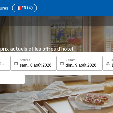
tures
FR
(€)
prix actuels et les offres d'hôtel
Arrivée
Départ
I
Recherchez une destination ou un hôtel