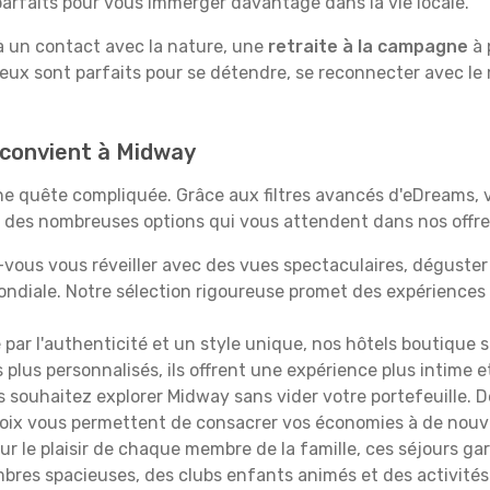
rfaits pour vous immerger davantage dans la vie locale.
 à un contact avec la nature, une
retraite à la campagne
à 
ieux sont parfaits pour se détendre, se reconnecter avec le
s convient à Midway
 une quête compliquée. Grâce aux filtres avancés d'eDreams,
çu des nombreuses options qui vous attendent dans nos offres
vous vous réveiller avec des vues spectaculaires, déguste
ndiale. Notre sélection rigoureuse promet des expériences
é par l'authenticité et un style unique, nos hôtels boutique 
s plus personnalisés, ils offrent une expérience plus intime 
s souhaitez explorer Midway sans vider votre portefeuille. 
hoix vous permettent de consacrer vos économies à de nouv
r le plaisir de chaque membre de la famille, ces séjours ga
mbres spacieuses, des clubs enfants animés et des activités