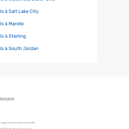
ls à Salt Lake City
ls à Manille
ls à Sterling
ls à South Jordan
dentialité
u registre du commerce de