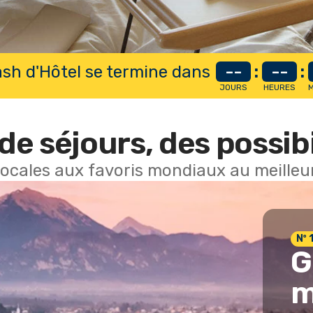
lash d'Hôtel se termine dans
--
:
--
:
JOURS
HEURES
M
de séjours, des possibi
locales aux favoris mondiaux au meilleur
Nº 
G
m