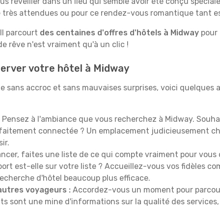
us réveiller dans un lieu qui semble avoir été conçu spécia
le très attendues ou pour ce rendez-vous romantique tant e
Il parcourt
des centaines d'offres d'hôtels à Midway
pour 
 rêve n'est vraiment qu'à un clic !
erver votre hôtel à Midway
e sans accroc et sans mauvaises surprises, voici quelques 
Pensez à l'ambiance que vous recherchez à Midway. Souhai
rfaitement connectée ? Un emplacement judicieusement cho
ir.
ncer, faites une liste de ce qui compte vraiment pour vous 
port est-elle sur votre liste ? Accueillez-vous vos fidèles c
recherche d'hôtel beaucoup plus efficace.
autres voyageurs :
Accordez-vous un moment pour parcourir 
ts sont une mine d'informations sur la qualité des services, 