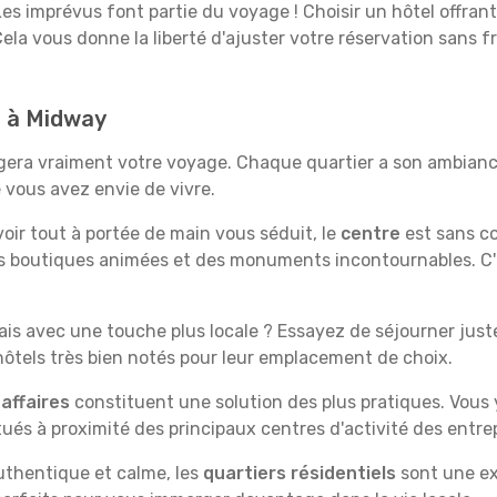
es imprévus font partie du voyage ! Choisir un hôtel offran
Cela vous donne la liberté d'ajuster votre réservation sans f
d à Midway
era vraiment votre voyage. Chaque quartier a son ambiance
 vous avez envie de vivre.
'avoir tout à portée de main vous séduit, le
centre
est sans co
s boutiques animées et des monuments incontournables. C'es
is avec une touche plus locale ? Essayez de séjourner juste 
tels très bien notés pour leur emplacement de choix.
affaires
constituent une solution des plus pratiques. Vous
tués à proximité des principaux centres d'activité des entrep
uthentique et calme, les
quartiers résidentiels
sont une ex