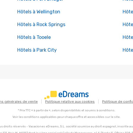
Hôtels à Wellington
Hôte
Hôtels à Rock Springs
Hôte
Hôtels à Tooele
Hôte
Hôtels à Park City
Hôte
ns générales de vente
Politique relative aux cookies
Politique de confi
* Prix TTC « à partir de », selon disponibilités et soumis à conditions.
Voir les conditions applicables pour chaque offre et accessibles sur le site.
s droits réservés - Vacaciones eDreams, S.L. société soumise au droit espagnol, inscrite a