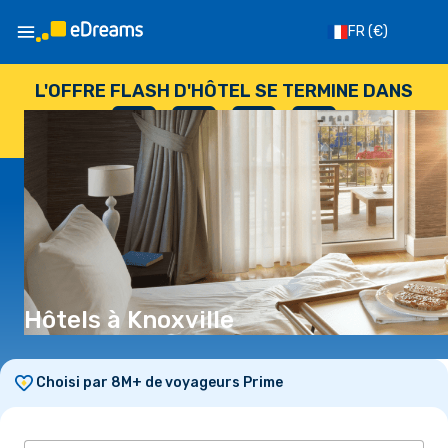
FR
(€)
L'OFFRE FLASH D'HÔTEL SE TERMINE DANS
--
:
--
:
--
:
--
JOURS
HEURES
MINUTES
SECONDES
Hôtels à Knoxville
Choisi par 8M+ de voyageurs Prime