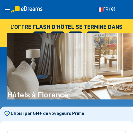
FR
(€)
L'OFFRE FLASH D'HÔTEL SE TERMINE DANS
--
:
--
:
--
:
--
JOURS
HEURES
MINUTES
SECONDES
Hôtels à Florence
Choisi par 8M+ de voyageurs Prime