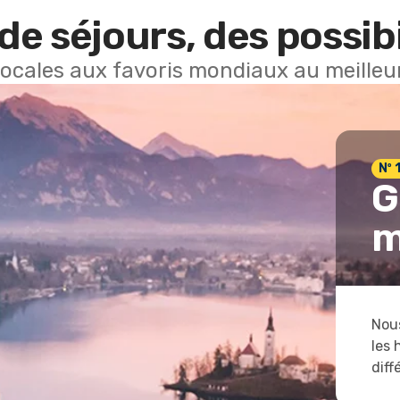
de séjours, des possibi
locales aux favoris mondiaux au meilleur
Nº 
G
m
Nous
les 
diff