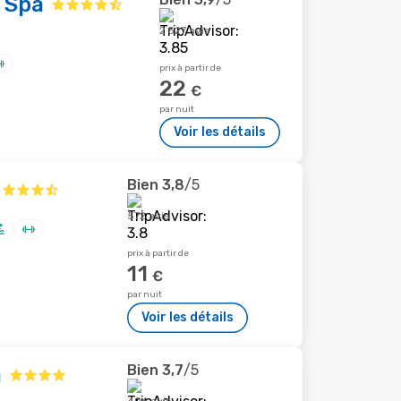
 Spa
2 527 avis
prix à partir de
22
€
par nuit
Voir les détails
Bien
3,8
/5
572 avis
prix à partir de
11
€
par nuit
Voir les détails
Bien
3,7
/5
a