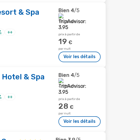
Bien
4
/5
sort & Spa
1 584 avis
prix à partir de
19
€
par nuit
Voir les détails
Bien
4
/5
 Hotel & Spa
4 595 avis
prix à partir de
28
€
par nuit
Voir les détails
Bien
3,9
/5