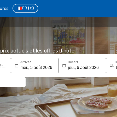
tures
FR
(€)
prix actuels et les offres d'hôtel
Arrivée
Départ
I
Recherchez une destination ou un hôtel