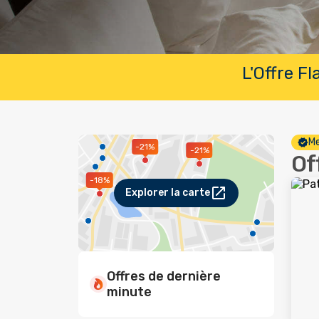
L'Offre F
Me
-21%
-21%
Of
-18%
Explorer la carte
Offres de dernière
minute