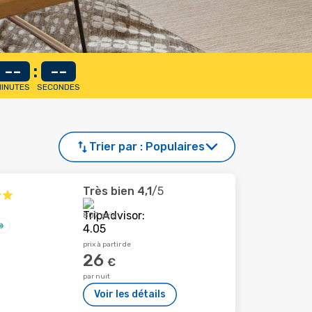
--
:
--
INUTES
SECONDES
Trier par :
Populaires
Très bien
4,1
/5
807 avis
prix à partir de
26
€
par nuit
Voir les détails