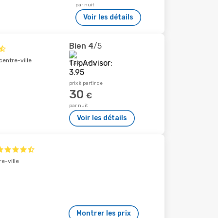
par nuit
Voir les détails
Bien
4
/5
centre-ville
1 341 avis
prix à partir de
30
€
par nuit
Voir les détails
e-ville
Montrer les prix