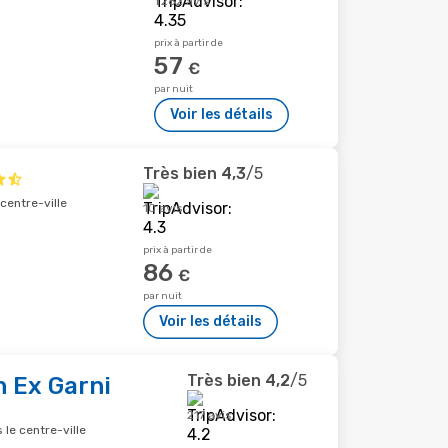
1 282 avis
prix à partir de
57
€
par nuit
Voir les détails
Très bien
4,3
/5
centre-ville
10 avis
prix à partir de
86
€
par nuit
Voir les détails
Très bien
4,2
/5
n Ex Garni
217 avis
le centre-ville