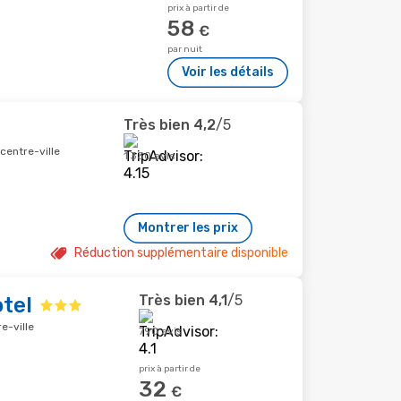
prix à partir de
58
€
par nuit
Voir les détails
Très bien
4,2
/5
centre-ville
1 330 avis
Montrer les prix
Réduction supplémentaire disponible
Très bien
4,1
/5
tel
e-ville
790 avis
prix à partir de
32
€