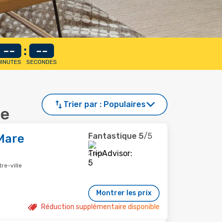
--
:
--
INUTES
SECONDES
Trier par :
Populaires
de
Fantastique
5
/5
Mare
2 avis
re-ville
Montrer les prix
Réduction supplémentaire disponible