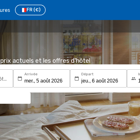
tures
FR
(€)
prix actuels et les offres d'hôtel
Arrivée
Départ
I
Recherchez une destination ou un hôtel