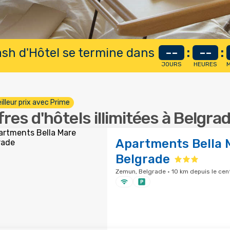
lash d'Hôtel se termine dans
--
:
--
:
JOURS
HEURES
M
illeur prix avec Prime
fres d'hôtels illimitées à Belgra
Apartments Bella 
Belgrade
Zemun, Belgrade · 10 km depuis le cent