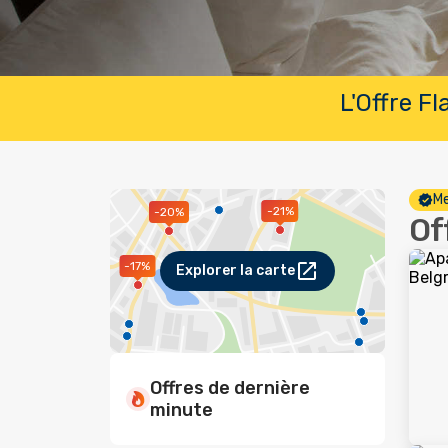
L'Offre F
Me
-21%
-20%
Of
-17%
Explorer la carte
Offres de dernière
minute