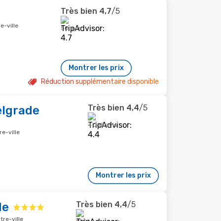
Très bien
4,7
/5
e-ville
50 avis
Montrer les prix
Réduction supplémentaire disponible
Très bien
4,4
/5
elgrade
4 068 avis
re-ville
Montrer les prix
Très bien
4,4
/5
de
tre-ville