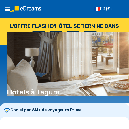
FR
(€)
L'OFFRE FLASH D'HÔTEL SE TERMINE DANS
--
:
--
:
--
:
--
JOURS
HEURES
MINUTES
SECONDES
Hôtels à Tagum
Choisi par 8M+ de voyageurs Prime