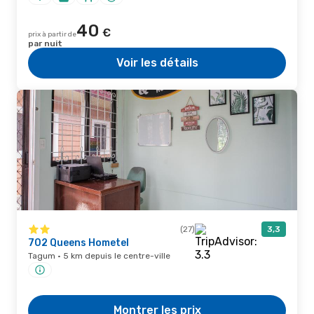
40
€
prix à partir de
par nuit
Voir les détails
(27)
3,3
702 Queens Hometel
Tagum · 5 km depuis le centre-ville
Montrer les prix