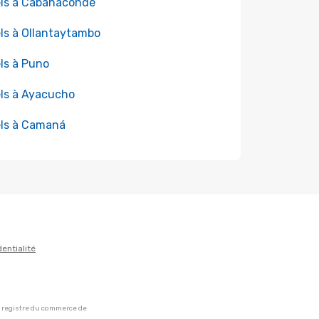
ls à Cabanaconde
ls à Ollantaytambo
ls à Puno
ls à Ayacucho
ls à Camaná
dentialité
u registre du commerce de