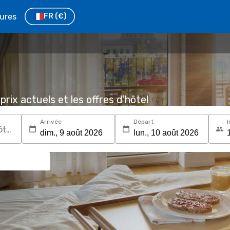
tures
FR
(€)
prix actuels et les offres d'hôtel
Arrivée
Départ
I
Recherchez une destination ou un hôtel