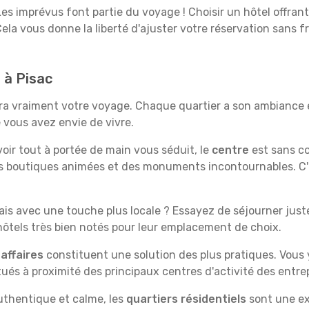
es imprévus font partie du voyage ! Choisir un hôtel offran
Cela vous donne la liberté d'ajuster votre réservation sans f
 à Pisac
ra vraiment votre voyage. Chaque quartier a son ambiance e
 vous avez envie de vivre.
'avoir tout à portée de main vous séduit, le
centre
est sans co
s boutiques animées et des monuments incontournables. C'es
is avec une touche plus locale ? Essayez de séjourner juste 
tels très bien notés pour leur emplacement de choix.
affaires
constituent une solution des plus pratiques. Vous
tués à proximité des principaux centres d'activité des entrep
uthentique et calme, les
quartiers résidentiels
sont une ex