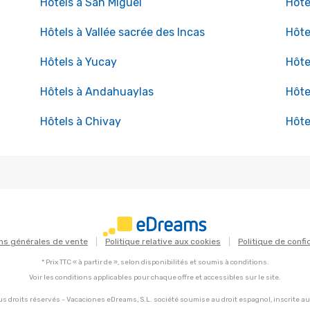
Hôtels à San Miguel
Hôte
Hôtels à Vallée sacrée des Incas
Hôte
Hôtels à Yucay
Hôte
Hôtels à Andahuaylas
Hôte
Hôtels à Chivay
Hôte
ns générales de vente
Politique relative aux cookies
Politique de confi
* Prix TTC « à partir de », selon disponibilités et soumis à conditions.
Voir les conditions applicables pour chaque offre et accessibles sur le site.
s droits réservés - Vacaciones eDreams, S.L. société soumise au droit espagnol, inscrite a