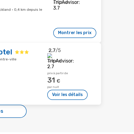
2 372 avis
ckland · 0,4 km depuis le
Montrer les prix
2,7
/5
otel
ntre-ville
728 avis
prix à partir de
31
€
par nuit
Voir les détails
es