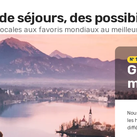
de séjours, des possibi
locales aux favoris mondiaux au meilleur
Nº 
G
m
Nous
les 
diff