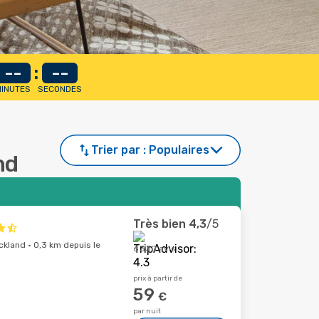
--
:
--
INUTES
SECONDES
Trier par :
Populaires
nd
Très bien
4,3
/5
ckland · 0,3 km depuis le
6 330 avis
prix à partir de
59
€
par nuit