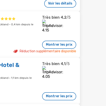
Voir les détails
Très bien
4,2
/5
ckland · 0,4 km depuis le
851 avis
Montrer les prix
Réduction supplémentaire disponible
Très bien
4,1
/5
Hotel &
3 479 avis
kland · 1,1 km depuis le
Montrer les prix