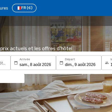
tures
FR
(€)
prix actuels et les offres d'hôtel
Arrivée
Départ
I
Recherchez une destination ou un hôtel