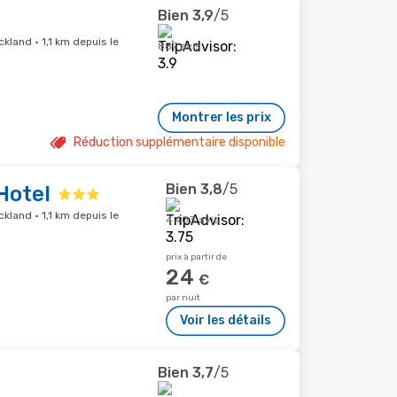
Bien
3,9
/5
kland · 1,1 km depuis le
887 avis
Montrer les prix
Réduction supplémentaire disponible
Bien
3,8
/5
Hotel
kland · 1,1 km depuis le
4 403 avis
prix à partir de
24
€
par nuit
Voir les détails
Bien
3,7
/5