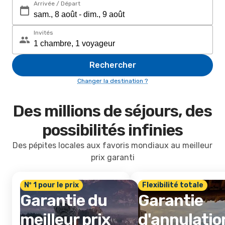
Arrivée / Départ
Invités
Rechercher
Changer la destination ?
Des millions de séjours, des
possibilités infinies
Des pépites locales aux favoris mondiaux au meilleur
prix garanti
Nº 1 pour le prix
Flexibilité totale
Garantie du
Garantie
meilleur prix
d'annulatio