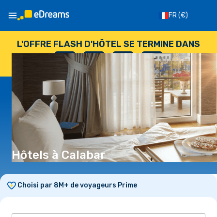
FR
(€)
L'OFFRE FLASH D'HÔTEL SE TERMINE DANS
--
:
--
:
--
:
--
JOURS
HEURES
MINUTES
SECONDES
Hôtels à Calabar
Choisi par 8M+ de voyageurs Prime