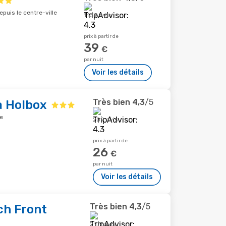
puis le centre-ville
1 139 avis
prix à partir de
39
€
par nuit
Voir les détails
Très bien
4,3
/5
a Holbox
le
209 avis
prix à partir de
26
€
par nuit
Voir les détails
Très bien
4,3
/5
ch Front
2 171 avis