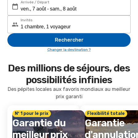
Arrivée / Départ
Invités
Rechercher
Changer la destination ?
Des millions de séjours, des
possibilités infinies
Des pépites locales aux favoris mondiaux au meilleur
prix garanti
Nº 1 pour le prix
Flexibilité totale
Garantie du
Garantie
meilleur prix
d'annulatio