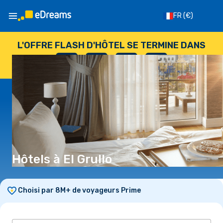
FR
(€)
L'OFFRE FLASH D'HÔTEL SE TERMINE DANS
--
:
--
:
--
:
--
JOURS
HEURES
MINUTES
SECONDES
Hôtels à El Grullo
Choisi par 8M+ de voyageurs Prime