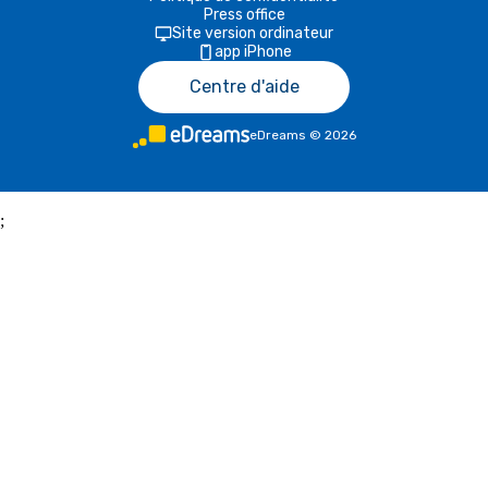
Press office
Site version ordinateur
app iPhone
Centre d'aide
eDreams
©
2026
;