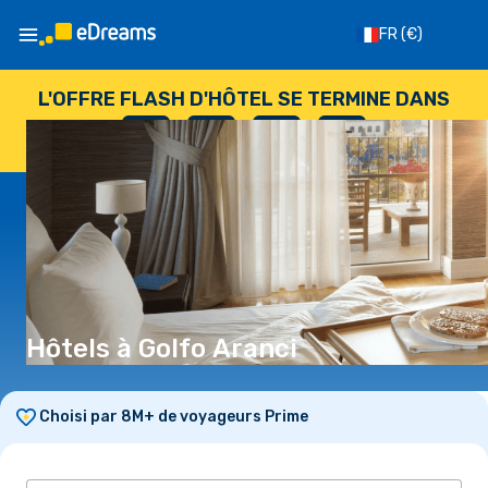
FR
(€)
L'OFFRE FLASH D'HÔTEL SE TERMINE DANS
--
:
--
:
--
:
--
JOURS
HEURES
MINUTES
SECONDES
Hôtels à Golfo Aranci
Choisi par 8M+ de voyageurs Prime