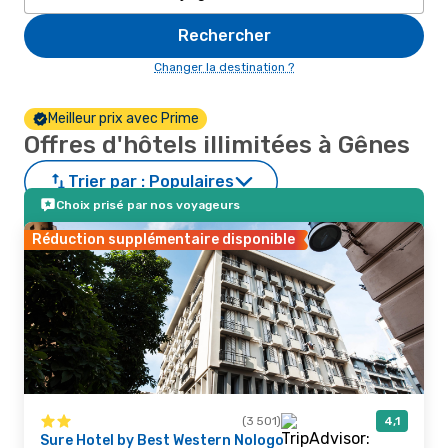
Rechercher
Changer la destination ?
Meilleur prix avec Prime
Offres d'hôtels illimitées à Gênes
Trier par :
Populaires
Choix prisé par nos voyageurs
Réduction supplémentaire disponible
(3 501)
4,1
Sure Hotel by Best Western Nologo