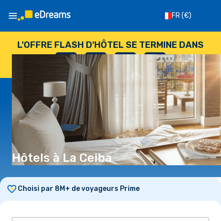
FR
(€)
L'OFFRE FLASH D'HÔTEL SE TERMINE DANS
--
:
--
:
--
:
--
JOURS
HEURES
MINUTES
SECONDES
Hôtels à La Ceiba
Choisi par 8M+ de voyageurs Prime