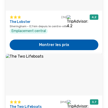
(36)
4,2
The Lobster
Sheringham · 0,1 km depuis le centre-ville
Emplacement central
Montrer les prix
(414)
3,7
The Two Lifeboats