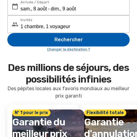
Arrivée / Départ
Invités
Rechercher
Changer la destination ?
Des millions de séjours, des
possibilités infinies
Des pépites locales aux favoris mondiaux au meilleur
prix garanti
Nº 1 pour le prix
Flexibilité totale
Garantie du
Garantie
meilleur prix
d'annulatio