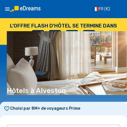
FR
(€)
L'OFFRE FLASH D'HÔTEL SE TERMINE DANS
--
:
--
:
--
:
--
JOURS
HEURES
MINUTES
SECONDES
Hôtels à Alveston
Choisi par 8M+ de voyageurs Prime