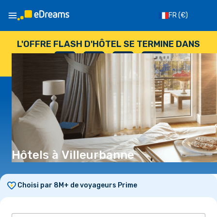
FR
(€)
L'OFFRE FLASH D'HÔTEL SE TERMINE DANS
--
:
--
:
--
:
--
JOURS
HEURES
MINUTES
SECONDES
Hôtels à Villeurbanne
Choisi par 8M+ de voyageurs Prime