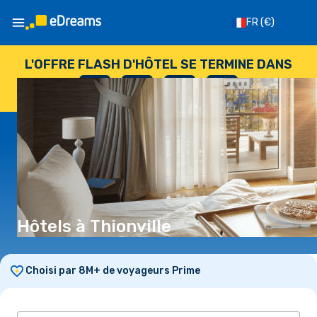
FR
(€)
L'OFFRE FLASH D'HÔTEL SE TERMINE DANS
--
:
--
:
--
:
--
JOURS
HEURES
MINUTES
SECONDES
Hôtels à Thionville
Choisi par 8M+ de voyageurs Prime