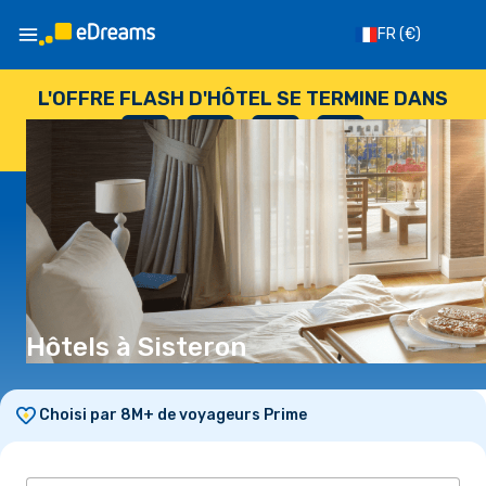
FR
(€)
L'OFFRE FLASH D'HÔTEL SE TERMINE DANS
--
:
--
:
--
:
--
JOURS
HEURES
MINUTES
SECONDES
Hôtels à Sisteron
Choisi par 8M+ de voyageurs Prime