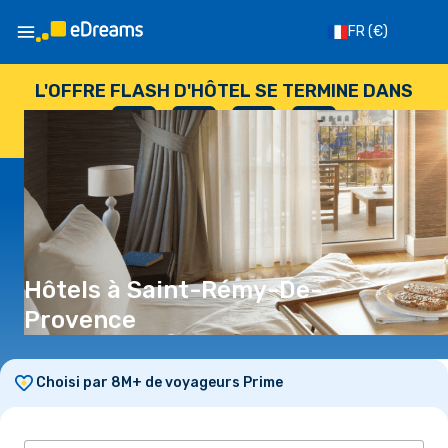
FR
(€)
L'OFFRE FLASH D'HÔTEL SE TERMINE DANS
--
:
--
:
--
:
--
JOURS
HEURES
MINUTES
SECONDES
Hôtels à Saint-Rémy-De-
Provence
Choisi par 8M+ de voyageurs Prime