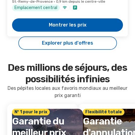
St.-Remy-de-Provence · 0,9 km depuis le centre-ville
Emplacement central
Montrer les prix
Explorer plus d'offres
Des millions de séjours, des
possibilités infinies
Des pépites locales aux favoris mondiaux au meilleur
prix garanti
Nº 1 pour le prix
Flexibilité totale
Garantie du
Garantie
meilleur prix
d'annulatio