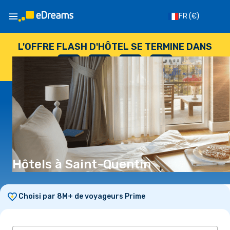
FR
(€)
L'OFFRE FLASH D'HÔTEL SE TERMINE DANS
--
:
--
:
--
:
--
JOURS
HEURES
MINUTES
SECONDES
Hôtels à Saint-Quentin
Choisi par 8M+ de voyageurs Prime