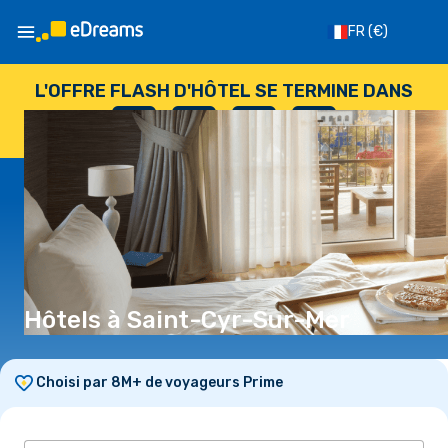
FR
(€)
L'OFFRE FLASH D'HÔTEL SE TERMINE DANS
--
:
--
:
--
:
--
JOURS
HEURES
MINUTES
SECONDES
Hôtels à Saint-Cyr-Sur-Mer
Choisi par 8M+ de voyageurs Prime