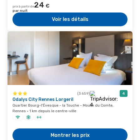
24
€
prix à partir de
par nuit
Voir les détails
(3 659)
4
Odalys City Rennes Lorgeril
Quartier Bourg-l'Évesque - la Touche - Moulin du Comte,
Rennes · 1 km depuis le centre-ville
Montrer les prix