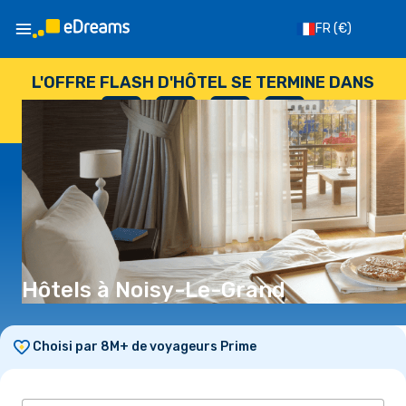
FR
(€)
L'OFFRE FLASH D'HÔTEL SE TERMINE DANS
--
:
--
:
--
:
--
JOURS
HEURES
MINUTES
SECONDES
Hôtels à Noisy-Le-Grand
Choisi par 8M+ de voyageurs Prime