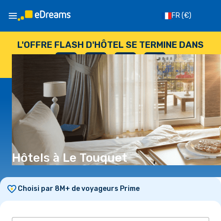
FR
(€)
L'OFFRE FLASH D'HÔTEL SE TERMINE DANS
--
:
--
:
--
:
--
JOURS
HEURES
MINUTES
SECONDES
Hôtels à Le Touquet
Choisi par 8M+ de voyageurs Prime