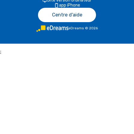
Site version ordinateur
app iPhone
Centre d'aide
eDreams
©
2026
;