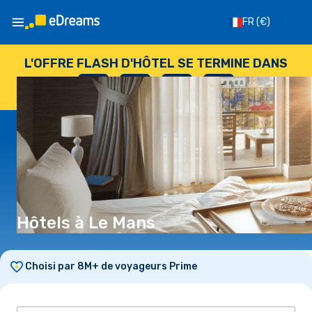
FR
(€)
L'OFFRE FLASH D'HÔTEL SE TERMINE DANS
--
:
--
:
--
:
--
JOURS
HEURES
MINUTES
SECONDES
Hôtels à Le Mans
Choisi par 8M+ de voyageurs Prime