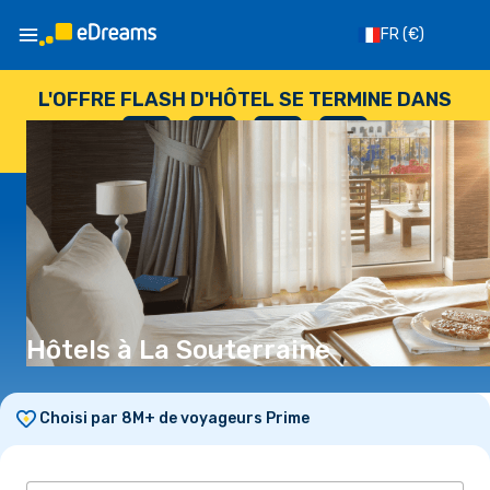
FR
(€)
L'OFFRE FLASH D'HÔTEL SE TERMINE DANS
--
:
--
:
--
:
--
JOURS
HEURES
MINUTES
SECONDES
Hôtels à La Souterraine
Choisi par 8M+ de voyageurs Prime