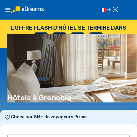
FR
(€)
L'OFFRE FLASH D'HÔTEL SE TERMINE DANS
--
:
--
:
--
:
--
JOURS
HEURES
MINUTES
SECONDES
Hôtels à Grenoble
Choisi par 8M+ de voyageurs Prime