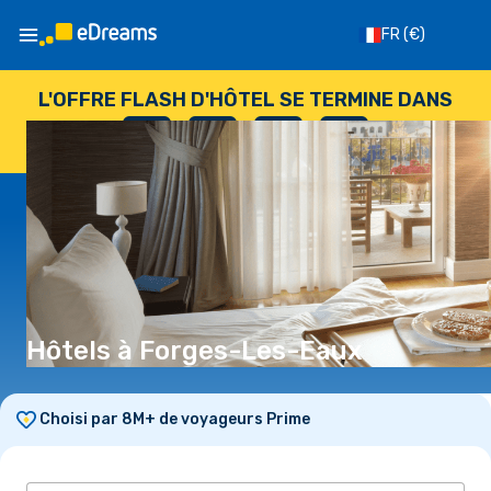
FR
(€)
L'OFFRE FLASH D'HÔTEL SE TERMINE DANS
--
:
--
:
--
:
--
JOURS
HEURES
MINUTES
SECONDES
Hôtels à Forges-Les-Eaux
Choisi par 8M+ de voyageurs Prime