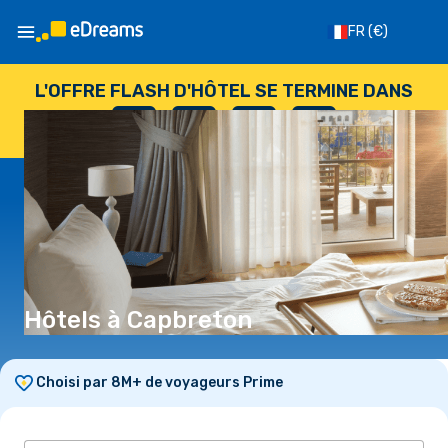
FR
(€)
L'OFFRE FLASH D'HÔTEL SE TERMINE DANS
--
:
--
:
--
:
--
JOURS
HEURES
MINUTES
SECONDES
Hôtels à Capbreton
Choisi par 8M+ de voyageurs Prime