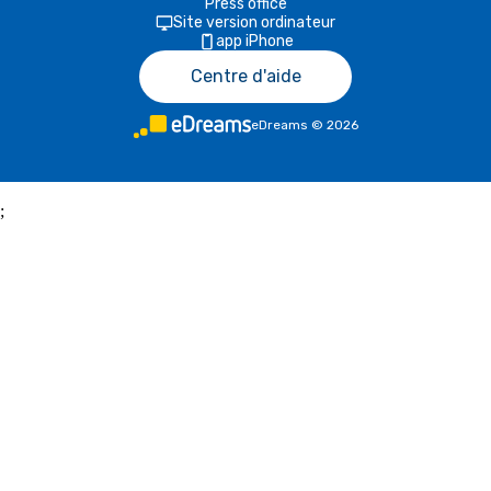
Press office
Site version ordinateur
app iPhone
Centre d'aide
eDreams
©
2026
;