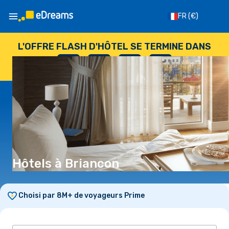
FR
(€)
L'OFFRE FLASH D'HÔTEL SE TERMINE DANS
--
:
--
:
--
:
--
JOURS
HEURES
MINUTES
SECONDES
Hôtels à Briancon
Choisi par 8M+ de voyageurs Prime