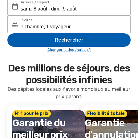
Arrivée / Départ
Invités
Rechercher
Changer la destination ?
Des millions de séjours, des
possibilités infinies
Des pépites locales aux favoris mondiaux au meilleur
prix garanti
Nº 1 pour le prix
Flexibilité totale
Garantie du
Garantie
meilleur prix
d'annulatio