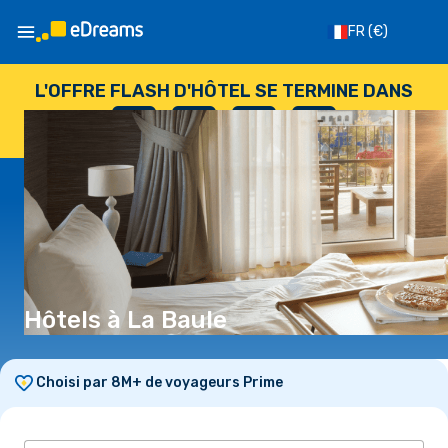
FR
(€)
L'OFFRE FLASH D'HÔTEL SE TERMINE DANS
--
:
--
:
--
:
--
JOURS
HEURES
MINUTES
SECONDES
Hôtels à La Baule
Choisi par 8M+ de voyageurs Prime