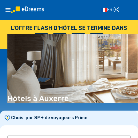
FR
(€)
L'OFFRE FLASH D'HÔTEL SE TERMINE DANS
--
:
--
:
--
:
--
JOURS
HEURES
MINUTES
SECONDES
Hôtels à Auxerre
Choisi par 8M+ de voyageurs Prime