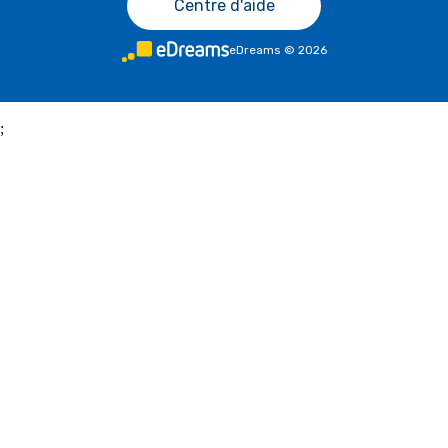
Centre d'aide
eDreams
©
2026
;