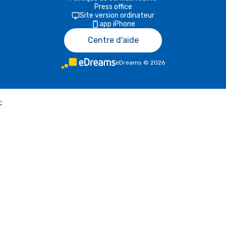
Press office
Site version ordinateur
app iPhone
Centre d'aide
eDreams
©
2026
;