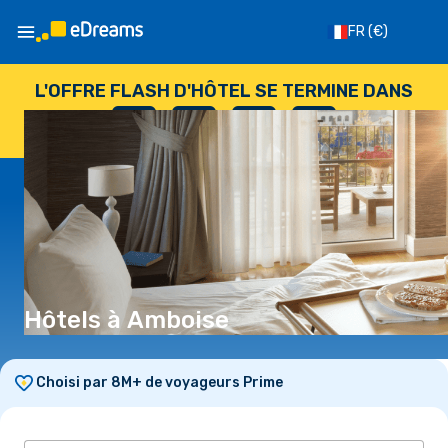
FR
(€)
L'OFFRE FLASH D'HÔTEL SE TERMINE DANS
--
:
--
:
--
:
--
JOURS
HEURES
MINUTES
SECONDES
Hôtels à Amboise
Choisi par 8M+ de voyageurs Prime