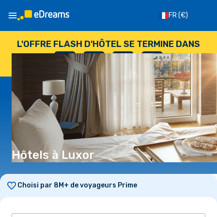
FR
(€)
L'OFFRE FLASH D'HÔTEL SE TERMINE DANS
--
:
--
:
--
:
--
JOURS
HEURES
MINUTES
SECONDES
Hôtels à Luxor
Choisi par 8M+ de voyageurs Prime