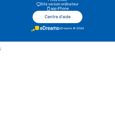
Site version ordinateur
app iPhone
Centre d'aide
eDreams
©
2026
;