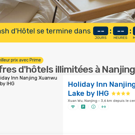
lash d'Hôtel se termine dans
--
:
--
:
JOURS
HEURES
M
illeur prix avec Prime
fres d'hôtels illimitées à Nanjin
Holiday Inn Nanji
Lake by IHG
Xuan Wu, Nanjing · 3,6 km depuis le cen