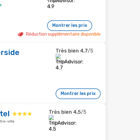
4 540 avis
Montrer les prix
Réduction supplémentaire disponible
Très bien
4,7
/5
erside
995 avis
Montrer les prix
Très bien
4,5
/5
tel
tre-ville
430 avis