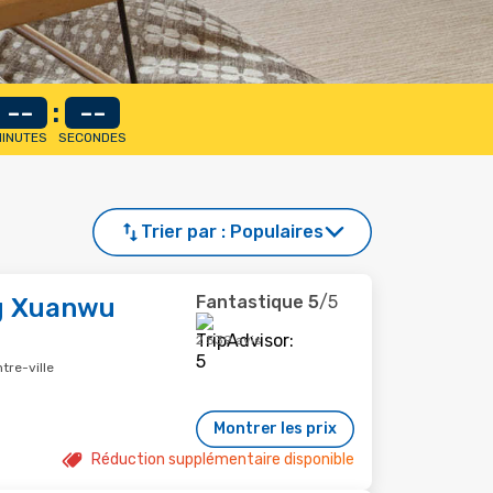
--
:
--
INUTES
SECONDES
Trier par :
Populaires
g
Fantastique
5
/5
ng Xuanwu
2 539 avis
tre-ville
Montrer les prix
Réduction supplémentaire disponible