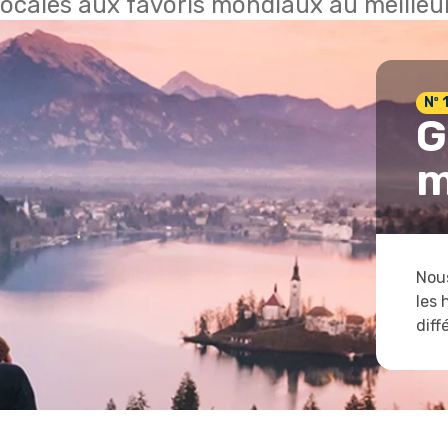
locales aux favoris mondiaux au meilleur
Nº 
G
m
Nous
les 
diff