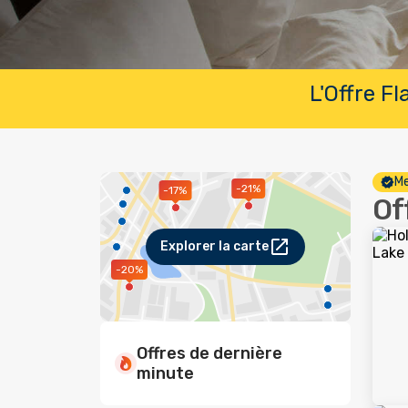
L'Offre F
Me
-21%
-17%
Of
Explorer la carte
-20%
Offres de dernière
minute