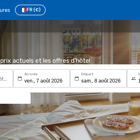
tures
FR
(€)
prix actuels et les offres d'hôtel
Arrivée
Départ
I
Recherchez une destination ou un hôtel