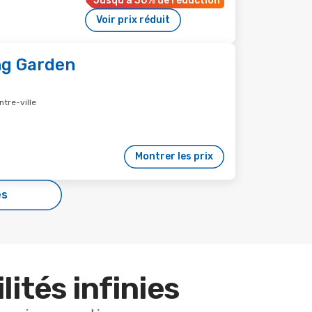
Jusqu'à 30% de réduction
Voir prix réduit
ng Garden
ntre-ville
Montrer les prix
es
lités infinies