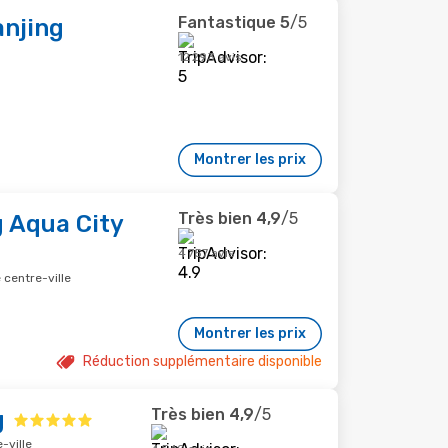
Fantastique
5
/5
anjing
12 293 avis
Montrer les prix
Très bien
4,9
/5
g Aqua City
4 757 avis
 centre-ville
Montrer les prix
Réduction supplémentaire disponible
Très bien
4,9
/5
g
-ville