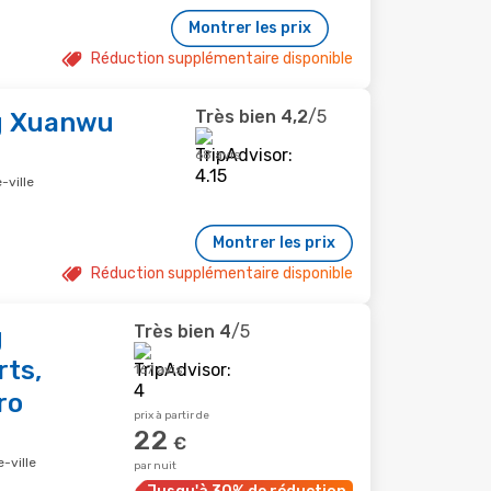
Montrer les prix
Réduction supplémentaire disponible
Très bien
4,2
/5
g Xuanwu
68 avis
-ville
Montrer les prix
Réduction supplémentaire disponible
Très bien
4
/5
g
rts,
167 avis
ro
prix à partir de
22
€
-ville
par nuit