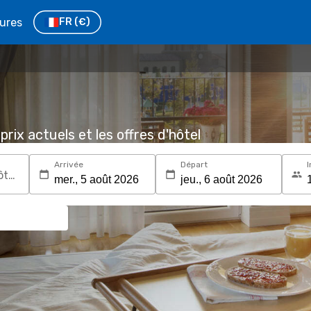
tures
FR
(€)
prix actuels et les offres d'hôtel
Arrivée
Départ
I
Recherchez une destination ou un hôtel