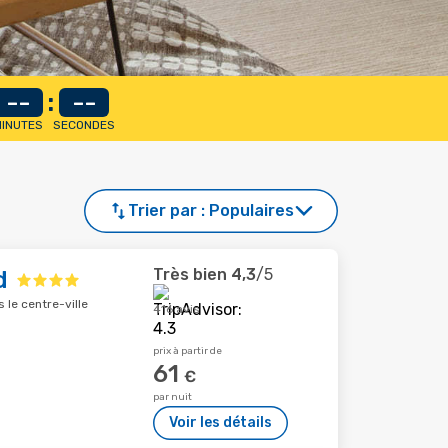
--
:
--
INUTES
SECONDES
Trier par :
Populaires
Très bien
4,3
/5
d
 le centre-ville
416 avis
prix à partir de
61
€
par nuit
Voir les détails