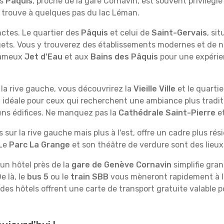
es
Pâquis
, proche de la gare Cornavin, est souvent privilégié 
se trouve à quelques pas du lac Léman.
nctes. Le quartier des
Pâquis
et celui de
Saint-Gervais
, si
dgets. Vous y trouverez des établissements modernes et d
 fameux
Jet d'Eau
et aux
Bains des Pâquis
pour une expérie
la rive gauche, vous découvrirez la
Vieille Ville
et le quarti
 idéale pour ceux qui recherchent une ambiance plus traditi
ens édifices. Ne manquez pas la
Cathédrale Saint-Pierre
et
s sur la rive gauche mais plus à l'est, offre un cadre plus ré
 Le
Parc La Grange
et son théâtre de verdure sont des lieu
 un hôtel près de la
gare de Genève Cornavin
simplifie gra
e là, le
bus 5
ou le
train SBB
vous mèneront rapidement à l
es hôtels offrent une carte de transport gratuite valable pou