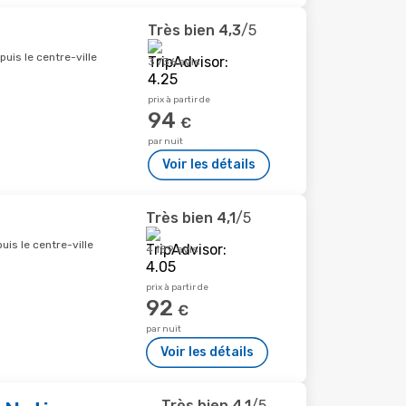
Très bien
4,3
/5
is le centre-ville
3 736 avis
prix à partir de
94
€
par nuit
Voir les détails
Très bien
4,1
/5
is le centre-ville
4 189 avis
prix à partir de
92
€
par nuit
Voir les détails
Très bien
4,1
/5