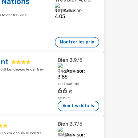
 Nations
9 379 avis
 le centre-ville
Montrer les prix
Bien
3,9
/5
ant
 0,8 km depuis le centre-
2 428 avis
prix à partir de
66
€
par nuit
Voir les détails
Bien
3,7
/5
0,6 km depuis le centre-
1 050 avis