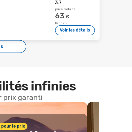
prix à partir de
63
€
par nuit
Voir les détails
es
lités infinies
 prix garanti
1 pour le prix