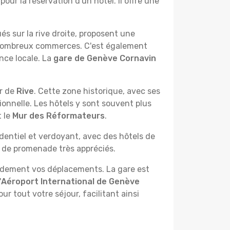
pour la réservation d'un hôtel. Il offre une
tués sur la rive droite, proposent une
e nombreux commerces. C'est également
nce locale. La
gare de Genève Cornavin
er de
Rive
. Cette zone historique, avec ses
onnelle. Les hôtels y sont souvent plus
 le
Mur des Réformateurs
.
sidentiel et verdoyant, avec des hôtels de
x de promenade très appréciés.
ndement vos déplacements. La gare est
'
Aéroport International de Genève
r tout votre séjour, facilitant ainsi