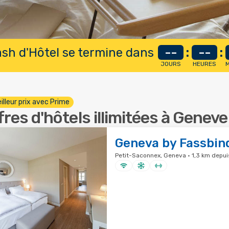
lash d'Hôtel se termine dans
--
:
--
:
JOURS
HEURES
M
illeur prix avec Prime
fres d'hôtels illimitées à Geneve
Geneva by Fassbin
Petit-Saconnex, Geneva · 1,3 km depuis