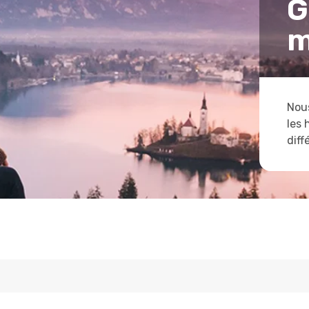
G
m
Nous
les 
diff