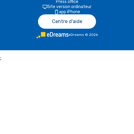
Press office
Site version ordinateur
app iPhone
Centre d'aide
eDreams
©
2026
;