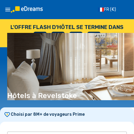
FR
(€)
L'OFFRE FLASH D'HÔTEL SE TERMINE DANS
--
:
--
:
--
:
--
JOURS
HEURES
MINUTES
SECONDES
Hôtels à Revelstoke
Choisi par 8M+ de voyageurs Prime