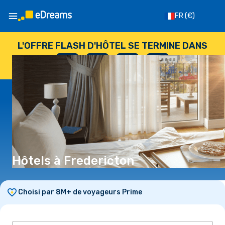
FR
(€)
L'OFFRE FLASH D'HÔTEL SE TERMINE DANS
--
:
--
:
--
:
--
JOURS
HEURES
MINUTES
SECONDES
Hôtels à Fredericton
Choisi par 8M+ de voyageurs Prime