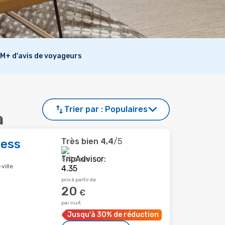
M+ d'avis de voyageurs
Trier par :
Populaires
a
Très bien
4,4
/5
ness
5 226 avis
ville
prix à partir de
20
€
par nuit
Jusqu'à 30% de réduction