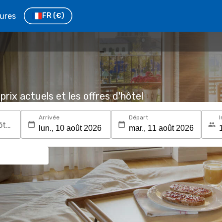
tures
FR
(€)
prix actuels et les offres d'hôtel
Arrivée
Départ
I
Recherchez une destination ou un hôtel