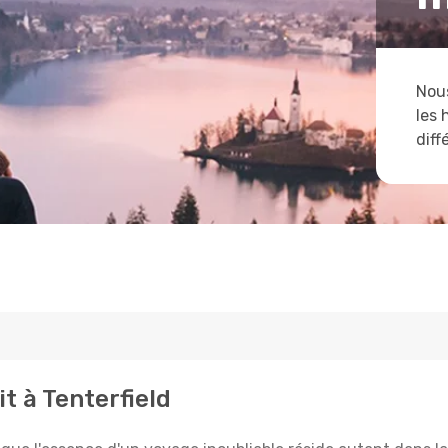
Nous
les 
diff
t à Tenterfield