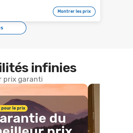
Montrer les prix
es
lités infinies
 prix garanti
1 pour le prix
arantie du
eilleur prix