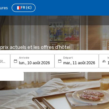
tures
FR
(€)
prix actuels et les offres d'hôtel
Arrivée
Départ
I
Recherchez une destination ou un hôtel