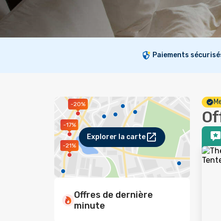
Paiements sécurisé
Me
-20%
Of
-17%
Explorer la carte
-21%
Offres de dernière
minute