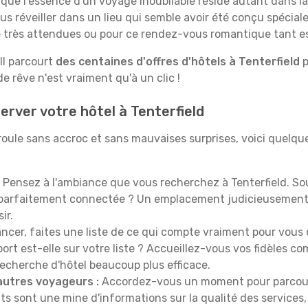
 l'essence d'un voyage inoubliable réside autant dans la 
us réveiller dans un lieu qui semble avoir été conçu spécia
le très attendues ou pour ce rendez-vous romantique tant e
Il parcourt
des centaines d'offres d'hôtels à Tenterfield
p
 rêve n'est vraiment qu'à un clic !
erver votre hôtel à Tenterfield
éroule sans accroc et sans mauvaises surprises, voici quelqu
Pensez à l'ambiance que vous recherchez à Tenterfield. So
 parfaitement connectée ? Un emplacement judicieusement 
ir.
ncer, faites une liste de ce qui compte vraiment pour vous 
port est-elle sur votre liste ? Accueillez-vous vos fidèles c
recherche d'hôtel beaucoup plus efficace.
autres voyageurs :
Accordez-vous un moment pour parcourir 
ts sont une mine d'informations sur la qualité des services, 