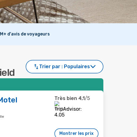
M+ d'avis de voyageurs
Trier par :
Populaires
ield
Très bien
4,1
/5
Motel
1 067 avis
lle
Montrer les prix